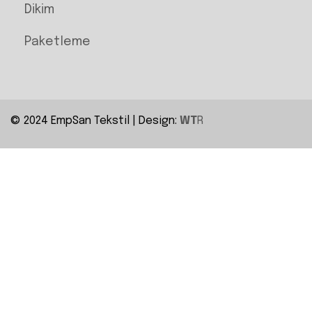
Dikim
Paketleme
© 2024 EmpSan Tekstil | Design:
WT
R