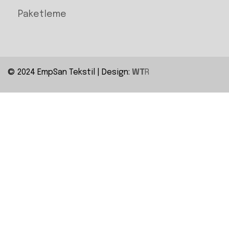
Paketleme
© 2024 EmpSan Tekstil | Design:
WT
R